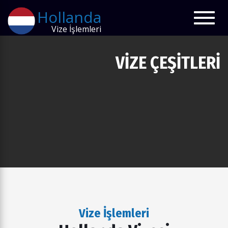
Hollanda
Toggl
e
navig
ation
Vize İşlemleri
VIZE ÇEŞITLERI
Vize İşlemleri